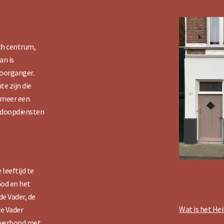
sch centrum,
an is
voorganger.
e zijn die
f meer een
ls doopdiensten
 leeftijd te
God en het
de Vader, de
Wat is het He
de Vader
n verbond met