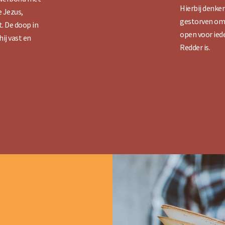
Hierbij denken
e Jezus,
gestorven om 
. De doop in
open voor iede
ij vast en
Redder is.