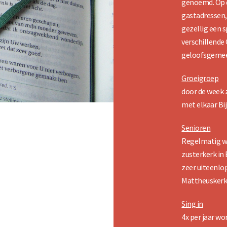
genoemd. Op d
gastadressen
gezellig een 
verschillende
geloofsgemee
Groeigroep
door de week 
met elkaar Bij
Senioren
Regelmatig w
zusterkerk in
zeer uiteenl
Mattheuskerk
Sing in
4x per jaar w