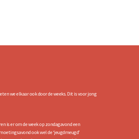
ten we elkaar ook door de weeks. Dit is voor jong
ren is er om de week op zondagavond een
moetingsavond ook wel de ‘jeugdmeugd’