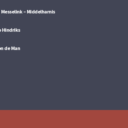
. Messelink – Middelharnis
o Hindriks
on de Man