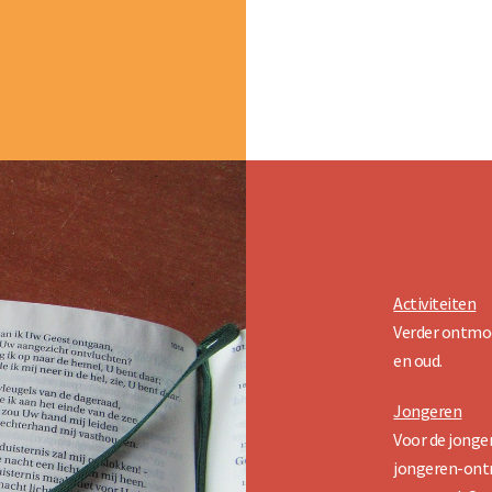
Activiteiten
Verder ontmoe
en oud.
Jongeren
Voor de jonge
jongeren-ont