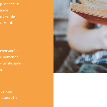
ep hebben: De
van de
n 6 van de
aal van de
deren van 0-4
cte, komen de
e-ruimte na de
n.
t elkaar
ervoor zijn