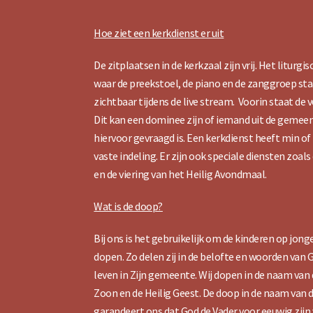
Hoe ziet een kerkdienst er uit
De zitplaatsen in de kerkzaal zijn vrij. Het liturgi
waar de preekstoel, de piano en de zanggroep sta
zichtbaar tijdens de live stream. Voorin staat de 
Dit kan een dominee zijn of iemand uit de gemeent
hiervoor gevraagd is. Een kerkdienst heeft min o
vaste indeling. Er zijn ook speciale diensten zoa
en de viering van het Heilig Avondmaal.
Wat is de doop?
Bij ons is het gebruikelijk om de kinderen op jonge
dopen. Zo delen zij in de belofte en woorden van 
leven in Zijn gemeente. Wij dopen in de naam van 
Zoon en de Heilig Geest. De doop in de naam van 
garandeert ons dat God de Vader voor eeuwig zij