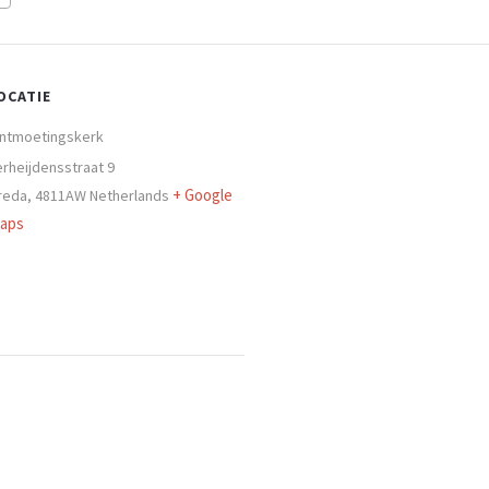
OCATIE
ntmoetingskerk
erheijdensstraat 9
+ Google
reda
,
4811AW
Netherlands
aps