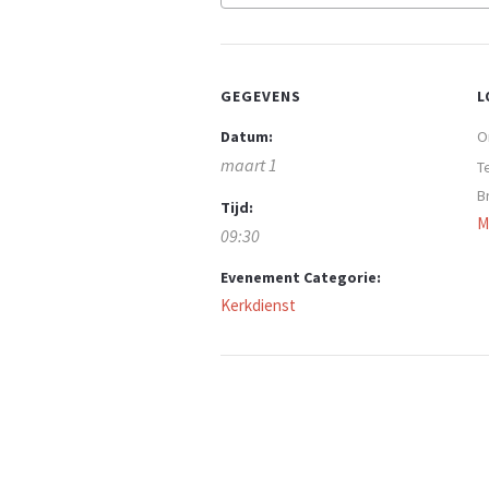
GEGEVENS
L
Datum:
O
maart 1
T
B
Tijd:
M
09:30
Evenement Categorie:
Kerkdienst